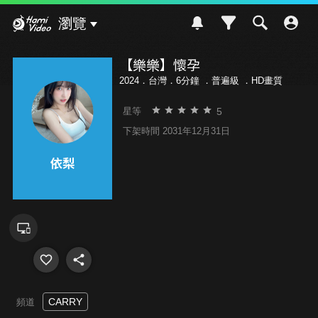
Hami Video
瀏覽
【樂樂】懷孕
2024．台灣．6分鐘 ．
普遍級
．HD畫質
5
星等
下架時間 2031年12月31日
CARRY
頻道