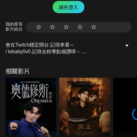
請先登入
我的星等
影片給分
會在Twitch穩定開台 記得來看～
/ lebaby0v0 記得去粉專點個讚唷～
開台活動訊息都會發布在上面的
Facebook粉專：樂樂Lebaby
相關影片
/ lebaby0v0 Instagram：lebaby0v0
/ lebaby0v0 本頻道授權相關請洽詢：
littlefish@mesports.com.tw
若非此窗口授權，一律概不承認。
業務合作請洽：san710501@mesports.com.tw