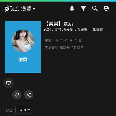
Hami Video
瀏覽
【樂樂】累趴
2024．台灣．6分鐘 ．
普遍級
．HD畫質
0
星等
下架時間 2031年12月31日
CARRY
頻道