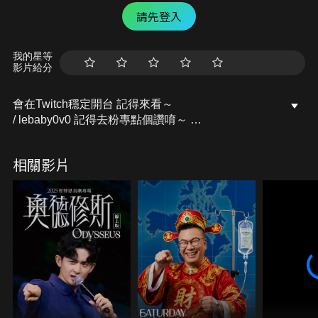
請先登入
我的星等
影片給分
會在Twitch穩定開台 記得來看～
/ lebaby0v0 記得去粉專點個讚唷～
開台活動訊息都會發布在上面的
Facebook粉專：樂樂Lebaby
相關影片
/ lebaby0v0 Instagram：lebaby0v0
/ lebaby0v0 本頻道授權相關請洽詢：
littlefish@mesports.com.tw
若非此窗口授權，一律概不承認。
業務合作請洽：san710501@mesports.com.tw