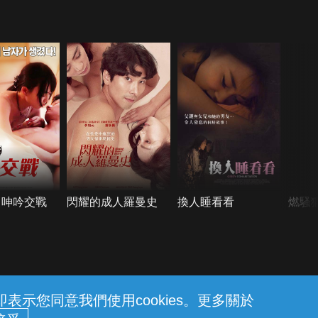
：呻吟交戰
閃耀的成人羅曼史
換人睡看看
燃騷
示您同意我們使用cookies。更多關於