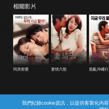
相關影片
同房密愛
妻情六慾
慾亂沖繩行
{{notifyMsg}}
我們紀錄cookie資訊，以提供客製化