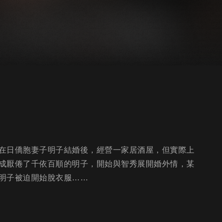
在日僑胞妻子明子結婚後，經營一家居酒屋，但實際上
成厭倦了千依百順的明子，開始與智秀展開婚外情，某
明子被迫開始脫衣服……