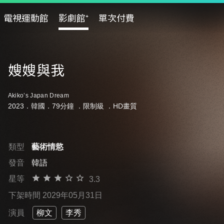
電視運動館
影劇館⁺
單次付費
嫂嫂與我
Akiko’s Japan Dream
2023．韓國．79分鐘 ．
限制級
．HD畫質
類型
藝術情慾
發音
韓語
星等
3.3
下架時間 2029年05月31日
演員
柳文
李秀