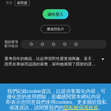
崔雨盛
導演
請先登入
播放預告片
我的星等
影片給分
重考四年的柳晶，比起學習對性愛更感興趣。某天，
因男友牽線而認識的家教，卻和她展開了隱密的課外
輔導，因而讓她成績直線上升。柳晶的媽媽美珍與此
同時也對女兒的課外輔導老師產生了好感，並開始誘
惑他……
我們紀錄cookie資訊，以提供客製化內容，可
{{notifyMsg}}
優化您的使用體驗，若繼續閱覽本網站內容，
常見問題
線上客服
服務條款
隱私權保護
即表示您同意我們使用cookies。更多關於隱私
保護資訊，請閱覽我們的
隱私權保護政策
。
中華電信股份有限公司個人家庭分公司