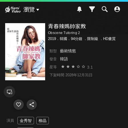
Hami Video
瀏覽
青春辣媽帥家教
Obscene Tutoring 2
2019．韓國．94分鐘 ．
限制級
．HD畫質
藝術情慾
類型
韓語
發音
3.1
星等
下架時間 2028年12月31日
演員
金秀智
柳晶