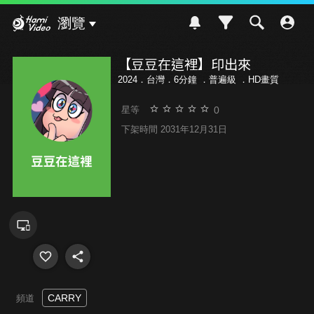
Hami Video
瀏覽
【豆豆在這裡】印出來
2024．台灣．6分鐘 ．
普遍級
．HD畫質
0
星等
下架時間 2031年12月31日
CARRY
頻道