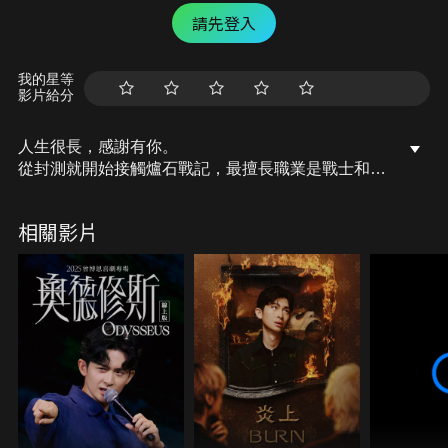
請先登入
我的星等
影片給分
人生很長，感謝有你。
從封測就開始接觸爐石戰記，最擅長職業是戰士和牧
師，狼人戰創始者。
OSkomodo 亂世不彰，蛇道生機；凡我蛇族，快快甦
相關影片
醒。
從陰暗幽霾的蛇界森林甦醒吧， 趁此良機，莫再猶
豫，恭請蛇界至尊雙飛寶典！
OSkomodo 還不一起加入蛇教跟著教主一起前進!