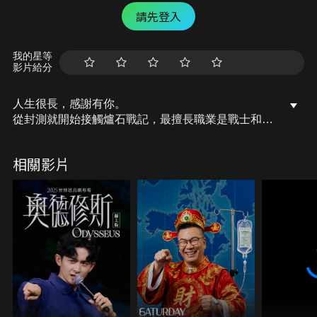
請先登入
我的星等
影片給分
人生很長，感謝有你。
從封測就開始接觸爐石戰記，最擅長職業是戰士和牧
師，狼人戰創始者。
OSkomodo 亂世不彰，蛇道生機；凡我蛇族，快快甦
相關影片
醒。
從陰暗幽霾的蛇界森林甦醒吧， 趁此良機，莫再猶
豫，恭請蛇界至尊雙飛寶典！
OSkomodo 還不一起加入蛇教跟著教主一起前進!