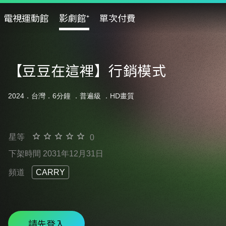
電視運動館
影劇館⁺
單次付費
【豆豆在這裡】行銷模式
2024．台灣．6分鐘 ．
普遍級
．HD畫質
星等
0
下架時間 2031年12月31日
頻道
CARRY
請先登入