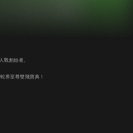
人戰創始者。
請蛇界至尊雙飛寶典！