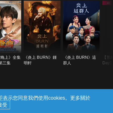
六晚上》全集
《炎上 BURN》鍾
《炎上 BURN》這
【荒
季第三集
明軒
群人
Day
難所
不了
示您同意我們使用cookies。更多關於