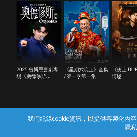
2025 曾博恩喜劇專
《星期六晚上》全集
《炎上 BU
場《奧德修斯
/ 第一季第一集
博恩
Odysseus》
{{notifyMsg}}
我們紀錄cookie資訊，以提供客製化
隱私