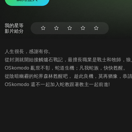
我的星等
影片給分
人生很長，感謝有你。
從封測就開始接觸爐石戰記，最擅長職業是戰士和牧師，狼
OSkomodo 亂世不彰，蛇道生機；凡我蛇族，快快甦醒。
從陰暗幽霾的蛇界森林甦醒吧， 趁此良機，莫再猶豫，恭
OSkomodo 還不一起加入蛇教跟著教主一起前進!