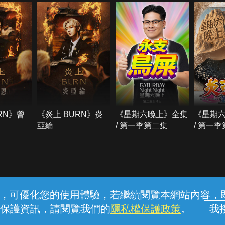
RN》曾
《炎上 BURN》炎
《星期六晚上》全集
《星期
亞綸
/ 第一季第二集
/ 第一
常見問題
線上客服
服務條款
隱私權保護
內容，可優化您的使用體驗，若繼續閱覽本網站內容，即表
保護資訊，請閱覽我們的
隱私權保護政策
。
中華電信股份有限公司個人家庭分公司 (統一編號：96979949) © 2026