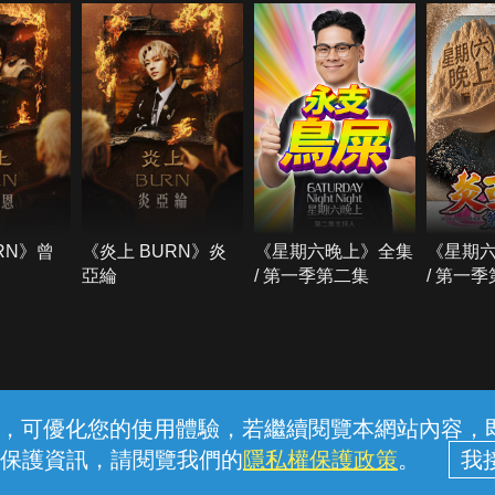
RN》曾
《炎上 BURN》炎
《星期六晚上》全集
《星期
亞綸
/ 第一季第二集
/ 第一
常見問題
線上客服
服務條款
隱私權保護
內容，可優化您的使用體驗，若繼續閱覽本網站內容，即表
保護資訊，請閱覽我們的
隱私權保護政策
。
中華電信股份有限公司個人家庭分公司 (統一編號：96979949) © 2026