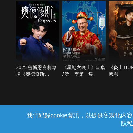
2025 曾博恩喜劇專
《星期六晚上》全集
《炎上 BU
場《奧德修斯
/ 第一季第一集
博恩
Odysseus》
{{notifyMsg}}
我們紀錄cookie資訊，以提供客製化
隱私