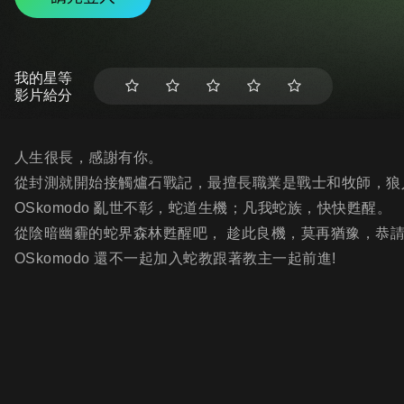
我的星等
影片給分
人生很長，感謝有你。
從封測就開始接觸爐石戰記，最擅長職業是戰士和牧師，狼
OSkomodo 亂世不彰，蛇道生機；凡我蛇族，快快甦醒。
從陰暗幽霾的蛇界森林甦醒吧， 趁此良機，莫再猶豫，恭
OSkomodo 還不一起加入蛇教跟著教主一起前進!