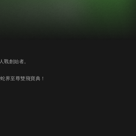
人戰創始者。
請蛇界至尊雙飛寶典！