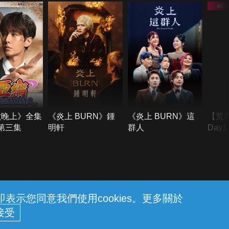
六晚上》全集
《炎上 BURN》鍾
《炎上 BURN》這
【荒
季第三集
明軒
群人
Day
難所
不了
示您同意我們使用cookies。更多關於