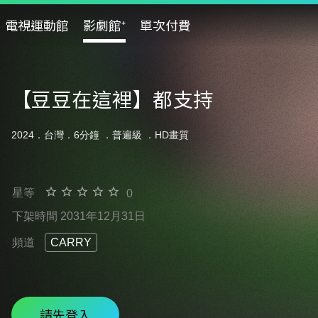
電視運動館
影劇館⁺
單次付費
【豆豆在這裡】都支持
2024．台灣．6分鐘 ．
普遍級
．HD畫質
星等
0
下架時間 2031年12月31日
頻道
CARRY
請先登入