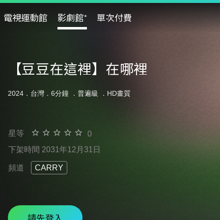
電視運動館
影劇館⁺
單次付費
【豆豆在這裡】在哪裡
2024．台灣．6分鐘 ．
普遍級
．HD畫質
星等
0
下架時間 2031年12月31日
頻道
CARRY
請先登入