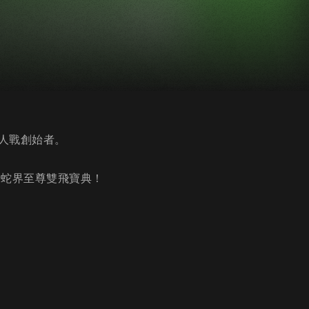
人戰創始者。
請蛇界至尊雙飛寶典！