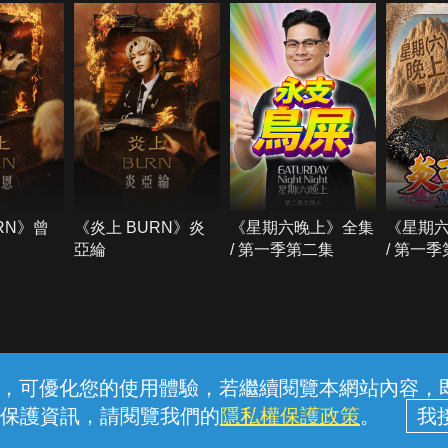
RN》曾
《炎上 BURN》炎
《星期六晚上》全集
《星期
亞綸
/ 第一季第二集
/ 第一
常見問題
線上客服
服務條款
隱私權保護
內容，可優化您的使用體驗，若繼續閱覽本網站內容，即表
保護資訊，請閱覽我們的
隱私權保護政策
。
中華電信股份有限公司個人家庭分公司 (統一編號：96979949) © 2026