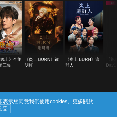
六晚上》全集
《炎上 BURN》鍾
《炎上 BURN》這
【荒
季第三集
明軒
群人
Day
難所
不了
示您同意我們使用cookies。更多關於