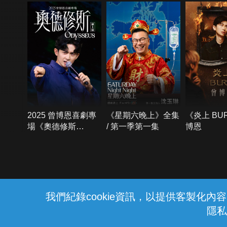
2025 曾博恩喜劇專
《星期六晚上》全集
《炎上 BU
場《奧德修斯
/ 第一季第一集
博恩
Odysseus》
{{notifyMsg}}
我們紀錄cookie資訊，以提供客製化
隱私