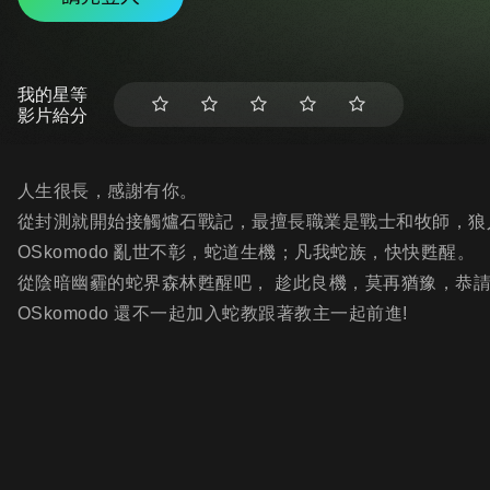
我的星等
影片給分
人生很長，感謝有你。
從封測就開始接觸爐石戰記，最擅長職業是戰士和牧師，狼
OSkomodo 亂世不彰，蛇道生機；凡我蛇族，快快甦醒。
從陰暗幽霾的蛇界森林甦醒吧， 趁此良機，莫再猶豫，恭
OSkomodo 還不一起加入蛇教跟著教主一起前進!