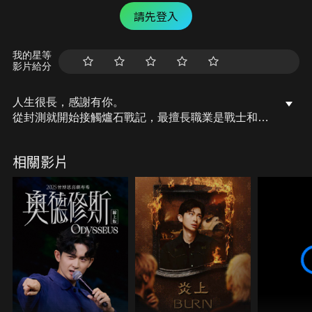
請先登入
我的星等
影片給分
人生很長，感謝有你。
從封測就開始接觸爐石戰記，最擅長職業是戰士和牧
師，狼人戰創始者。
OSkomodo 亂世不彰，蛇道生機；凡我蛇族，快快甦
相關影片
醒。
從陰暗幽霾的蛇界森林甦醒吧， 趁此良機，莫再猶
豫，恭請蛇界至尊雙飛寶典！
OSkomodo 還不一起加入蛇教跟著教主一起前進!