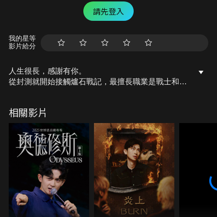
請先登入
我的星等
影片給分
人生很長，感謝有你。
從封測就開始接觸爐石戰記，最擅長職業是戰士和牧
師，狼人戰創始者。
OSkomodo 亂世不彰，蛇道生機；凡我蛇族，快快甦
相關影片
醒。
從陰暗幽霾的蛇界森林甦醒吧， 趁此良機，莫再猶
豫，恭請蛇界至尊雙飛寶典！
OSkomodo 還不一起加入蛇教跟著教主一起前進!