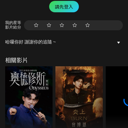
請先登入
我的星等
影片給分
哈囉你好 謝謝你的追隨 ~
相關影片