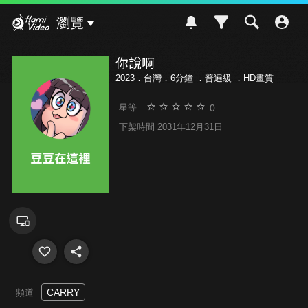
Hami Video
瀏覽
你說啊
2023．台灣．6分鐘 ．
普遍級
．HD畫質
0
星等
下架時間 2031年12月31日
CARRY
頻道