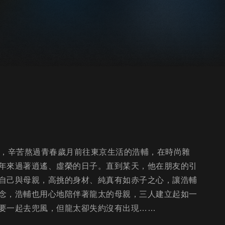
望，辛苦熬過青春歲月前往東京生活的浩輔，在時尚雜
年來過著逍遙、虛榮的日子。直到某天，他在朋友的引
自己與母親，高挑的身材、純真有如赤子之心，讓浩輔
念，浩輔也用心地陪伴著龍太的母親，三人建立起如一
要一起去兜風，但龍太卻失約沒有出現……