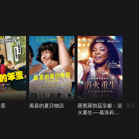
笨蛋
風葵的夏日物語
羅賓羅勃茲呈獻：浴
屏息
火重生──葛洛莉雅
蓋諾傳奇