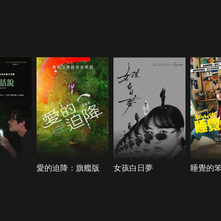
愛的迫降：旗艦版
女孩白日夢
睡覺的