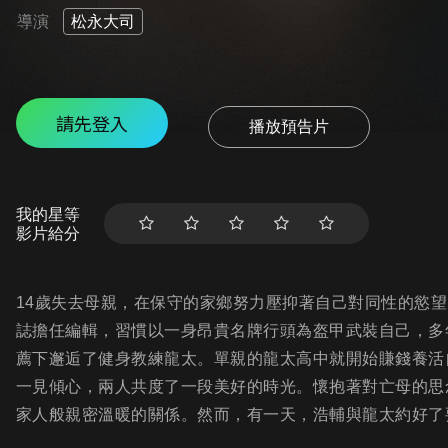
導演
松永大司
請先登入
播放預告片
我的星等
影片給分
14歲失去母親，在保守的家鄉努力壓抑著自己對同性的慾
誌擔任編輯，習慣以一身昂貴名牌行頭為盔甲武裝自己，多
薦下邂逅了健身教練龍太。單親的龍太高中就開始賺錢養活
一見傾心，兩人共度了一段美好的時光。懷抱著對亡母的思
家人般親密溫暖的關係。然而，有一天，浩輔與龍太約好了