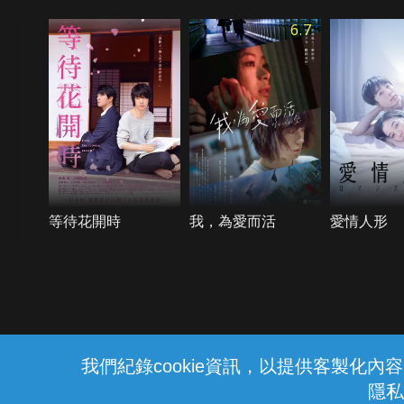
6.7
等待花開時
我，為愛而活
愛情人形
{{notifyMsg}}
我們紀錄cookie資訊，以提供客製化
隱私