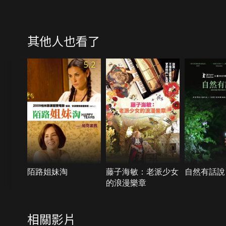
其他人也看了
5.2
陌路姐妹淘
藤子海敏：老派少女
自然有話說
的浪漫樂章
相關影片