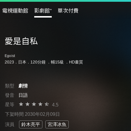
電視運動館
影劇館⁺
單次付費
愛是自私
Egoist
2023．日本．120分鐘 ．
輔15級
．HD畫質
類型
劇情
發音
日語
星等
4.5
下架時間 2030年02月09日
演員
鈴木亮平
宮澤冰魚