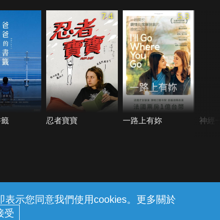
7.4
5.3
書籤
忍者寶寶
一路上有妳
神經
示您同意我們使用cookies。更多關於