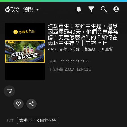
Hami Video
瀏覽
浩劫重生！空難中生還，還受
困亞馬遜40天，他們竟毫髮無
傷！究竟怎麼做到的？如何在
雨林中生存？｜志祺七七
2023．台灣．9分鐘 ．
普遍級
．HD畫質
0
星等
下架時間 2031年12月31日
志祺七七 X 圖文不符
頻道