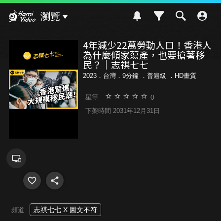
Hami Video
瀏覽
4年減少22萬勞動人口！香港人
為什麼傾家蕩產，也要搶著移
民？｜志祺七七
2023．台灣．9分鐘 ．
普遍級
．HD畫質
0
星等
下架時間 2031年12月31日
志祺七七 X 圖文不符
頻道