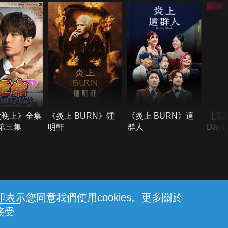
六晚上》全集
《炎上 BURN》鍾
《炎上 BURN》這
【荒
季第三集
明軒
群人
Day
難所
不了
示您同意我們使用cookies。更多關於