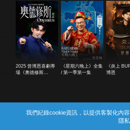
2025 曾博恩喜劇專
《星期六晚上》全集
《炎上 BU
場《奧德修斯
/ 第一季第一集
博恩
Odysseus》
{{notifyMsg}}
我們紀錄cookie資訊，以提供客製化
隱私