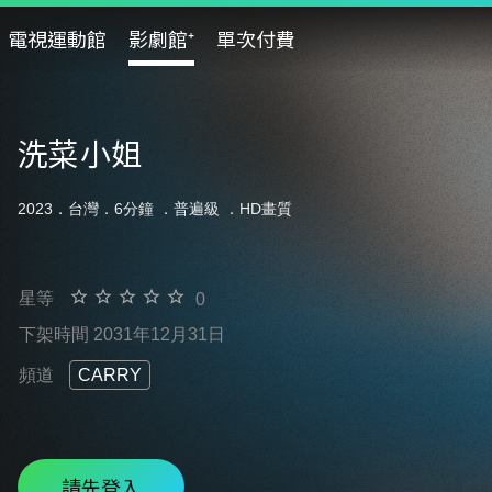
電視運動館
影劇館⁺
單次付費
洗菜小姐
2023．台灣．6分鐘 ．
普遍級
．HD畫質
星等
0
下架時間 2031年12月31日
頻道
CARRY
請先登入