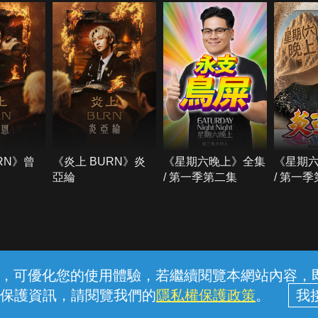
RN》曾
《炎上 BURN》炎
《星期六晚上》全集
《星期
亞綸
/ 第一季第二集
/ 第一
常見問題
線上客服
服務條款
隱私權保護
內容，可優化您的使用體驗，若繼續閱覽本網站內容，即表
保護資訊，請閱覽我們的
隱私權保護政策
。
中華電信股份有限公司個人家庭分公司 (統一編號：96979949) © 2026