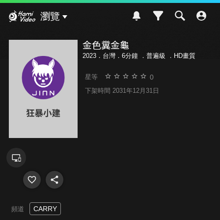
Hami Video
瀏覽
金色糞金龜
2023．台灣．6分鐘 ．
普遍級
．HD畫質
0
星等
下架時間 2031年12月31日
CARRY
頻道