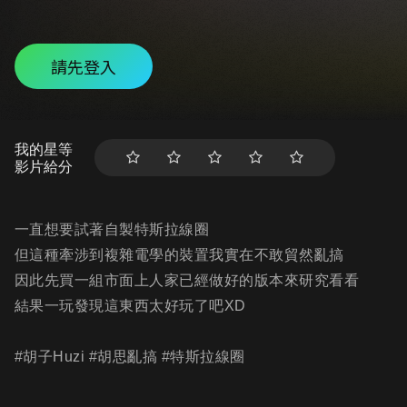
請先登入
我的星等
影片給分
一直想要試著自製特斯拉線圈
但這種牽涉到複雜電學的裝置我實在不敢貿然亂搞
因此先買一組市面上人家已經做好的版本來研究看看
結果一玩發現這東西太好玩了吧XD
#胡子Huzi #胡思亂搞 #特斯拉線圈