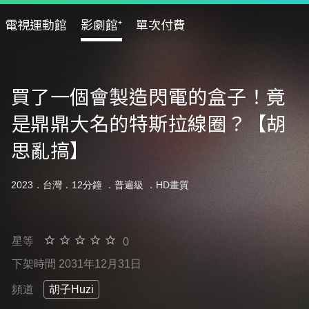
電視運動館
影劇館⁺
單次付費
買了一個會製造閃電的盒子！竟
是鼎鼎大名的特斯拉線圈？【胡
思亂搞】
2023．台灣．12分鐘 ．
普遍級
．HD畫質
星等
0
下架時間 2031年12月31日
頻道
胡子Huzi