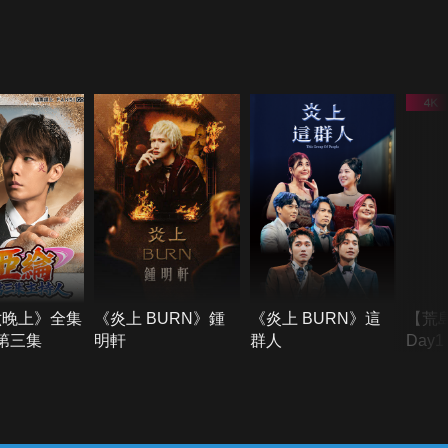
六晚上》全集
《炎上 BURN》鍾
《炎上 BURN》這
【荒
季第三集
明軒
群人
Day
難所
不了