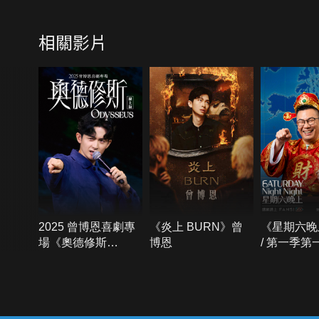
相關影片
2025 曾博恩喜劇專
《炎上 BURN》曾
《星期六晚
場《奧德修斯
博恩
/ 第一季第
Odysseus》
{{notifyMsg}}