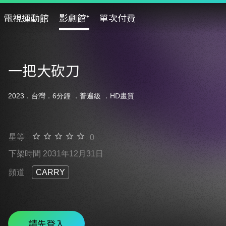
電視運動館
影劇館⁺
單次付費
一把大砍刀
2023．台灣．6分鐘 ．
普遍級
．HD畫質
星等
0
下架時間 2031年12月31日
頻道
CARRY
請先登入