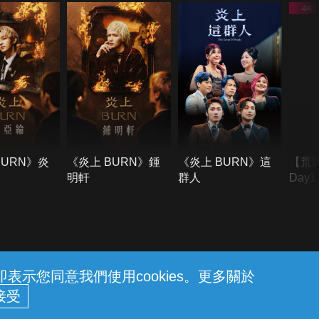
BURN》炎
《炎上 BURN》鍾
《炎上 BURN》這
【荒
明軒
群人
Day
難所
不了
示您同意我們使用cookies。更多關於