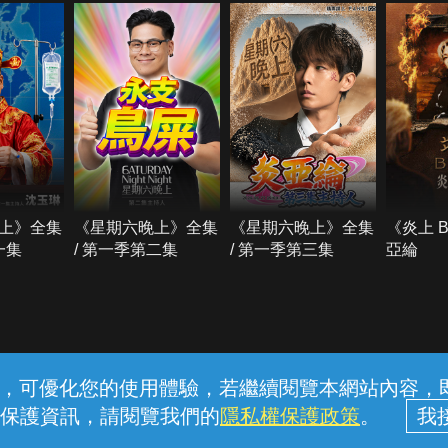
上》全集
《星期六晚上》全集
《星期六晚上》全集
《炎上 
一集
/ 第一季第二集
/ 第一季第三集
亞綸
常見問題
線上客服
服務條款
隱私權保護
內容，可優化您的使用體驗，若繼續閱覽本網站內容，即表
保護資訊，請閱覽我們的
隱私權保護政策
。
中華電信股份有限公司個人家庭分公司 (統一編號：96979949) © 2026