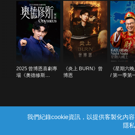
2025 曾博恩喜劇專
《炎上 BURN》曾
《星期六晚
場《奧德修斯
博恩
/ 第一季第
Odysseus》
{{notifyMsg}}
我們紀錄cookie資訊，以提供客製化
隱私