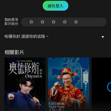
請先登入
我的星等
影片給分
哈囉你好 謝謝你的追隨 ~
相關影片