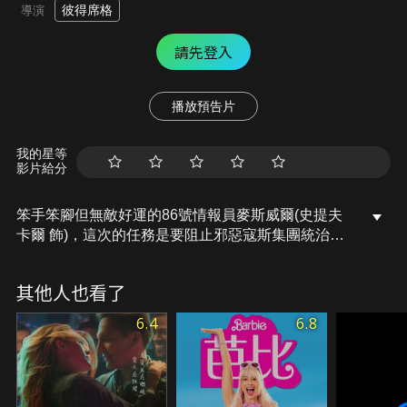
彼得席格
導演
請先登入
播放預告片
我的星等
影片給分
笨手笨腳但無敵好運的86號情報員麥斯威爾(史提夫
卡爾 飾)，這次的任務是要阻止邪惡寇斯集團統治世
界的天大陰謀。情報員總部在遭到一次攻擊後，所有
情報員名單及機密資料也都跟著外洩，首腦在無計可
其他人也看了
施之下，只好派出熱心卻天兵脫線到不行的麥斯進行
這次秘密任務。麥斯的夢想就是能有一天出任艱鉅任
6.4
6.8
務，而這次，他的夢想似乎就要實現。他這次的搭檔
是唯一名單沒遭到外洩的美艷動人99號情報員(安海
瑟葳 飾)，完全不搭嘎的組合這次又會鬧出怎樣爆笑
的紕漏？