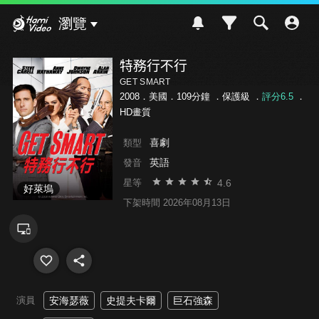
Hami Video
瀏覽
特務行不行
GET SMART
2008．美國．109分鐘 ．
保護級
．
評分6.5
．
HD畫質
喜劇
類型
英語
發音
4.6
星等
好萊塢
下架時間 2026年08月13日
演員
安海瑟薇
史提夫卡爾
巨石強森