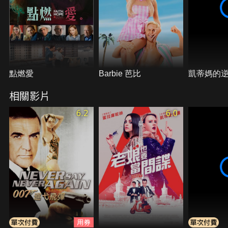
點燃愛
Barbie 芭比
凱蒂媽的
相關影片
6.2
6.0