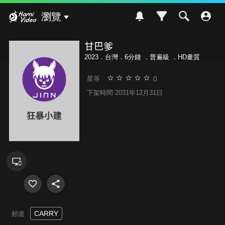
Hami Video
瀏覽
甘巴爹
2023．台灣．6分鐘 ．
普遍級
．HD畫質
0
星等
下架時間 2031年12月31日
CARRY
頻道