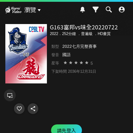
Hami Video
瀏覽
G163富邦vs味全20220722
2022．252分鐘 ．
普遍級
．HD畫質
2022七月完整賽事
類型
國語
發音
5
星等
下架時間 2036年12月31日
請先登入