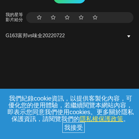
我的星等
影片給分
G163富邦vs味全20220722
我們紀錄cookie資訊，以提供客製化內容，可
{{notifyMsg}}
優化您的使用體驗，若繼續閱覽本網站內容，
常見問題
線上客服
服務條款
隱私權保護
即表示您同意我們使用cookies。更多關於隱私
保護資訊，請閱覽我們的
隱私權保護政策
。
中華電信股份有限公司個人家庭分公司
(統一編號：96979949) © 2026