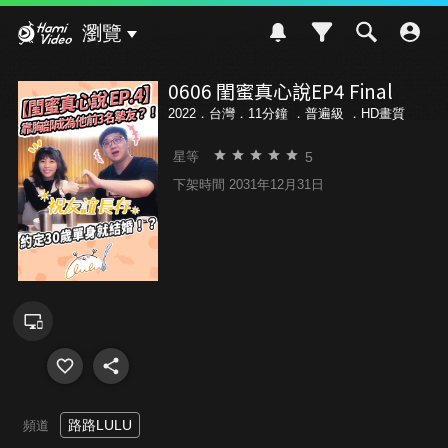
Hami Video
瀏覽
0606 閨蜜真心說EP4 Final
2022．台灣．11分鐘 ．
普遍級
．HD畫質
5
星等
下架時間 2031年12月31日
路路LULU
頻道