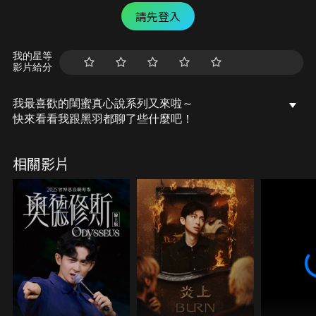
請先登入
我的星等
影片給分
我最喜歡的閨蜜真心說系列又來啦～
快來看看我跟黑羽都聊了些什麼吧！
相關影片