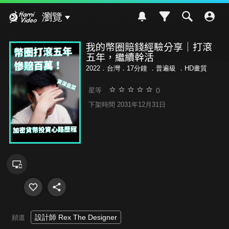
Hami Video
瀏覽
我的幣圈賠錢經驗分享｜打滾
五年，繼續幹活
2022．台灣．17分鐘 ．
普遍級
．HD畫質
0
星等
下架時間 2031年12月31日
設計師 Rex The Designer
頻道