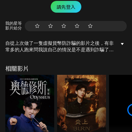
請先登入
我的星等
影片給分
自從上次做了一隻虛擬貨幣防詐騙的影片之後，有非
常多的人跑來問我說自己的情況是不是遇到詐騙了、
該怎麼辦等等，你也知道通常會跑來問的，十之八九
就是他們自己其實也感覺到有些不對勁了，但是卻沒
相關影片
有辦法接受自己被騙的這個事實，只是需要由其他人
來徹底點醒。
當中也很多人跟我聊到說他們非常難過、無法接受、
甚至於無法面對自己的家人。
而最近甚至看到很多人賠錢賠掉了性命，感覺真的是
不勝唏噓
網路的時代讓我們總是能夠看到大家光鮮亮麗的一面
讓你每天資訊焦慮、每天都在羨慕別人的人生，市場
又出了幾個少年股神幣神