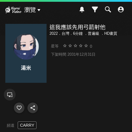
Hami Video
瀏覽
這我應該先用弓箭射他
2022．台灣．6分鐘 ．
普遍級
．HD畫質
0
星等
下架時間 2031年12月31日
CARRY
頻道