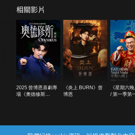
相關影片
2025 曾博恩喜劇專
《炎上 BURN》曾
《星期六晚
場《奧德修斯
博恩
/ 第一季第
Odysseus》
{{notifyMsg}}