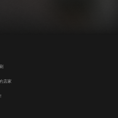
刷
刷的店家
！