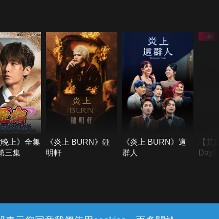
六晚上》全集
《炎上 BURN》鍾
《炎上 BURN》這
【荒
季第三集
明軒
群人
Day
難所
不了