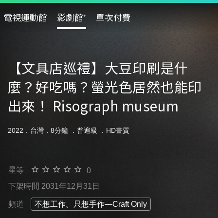
電視運動館
影劇館⁺
單次付費
【文具店巡禮】大豆印刷是什
麼？好吃嗎？螢光色居然也能印
出來！ Risograph museum
2022．台灣．8分鐘 ．
普遍級
．HD畫質
星等
0
下架時間 2031年12月31日
頻道
不想工作。只想手作—Craft Only