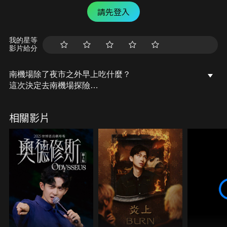
請先登入
我的星等
影片給分
南機場除了夜市之外早上吃什麼？
這次決定去南機場探險
找找我最愛的老饕brunch啦！
相關影片
這次心得就是，叫無名的都很好吃？
除了晚上的夜市外，早上也是驚喜連連
南機場早上探險達成！
歡迎饕客先收成口袋名單啦！
#南機場夜市 #老饕brunch #南機場美食