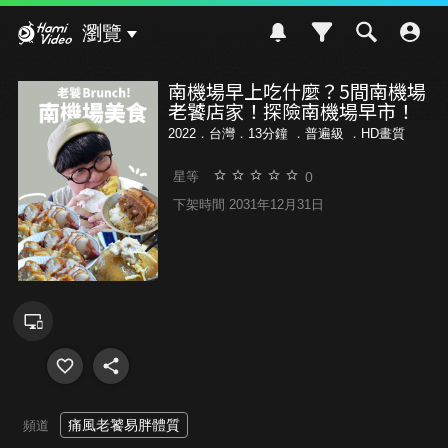
Hami Video
瀏覽
南機場早上吃什麼？5間南機場
老饕店家！探險南機場早市！
2022．台灣．13分鐘 ．
普遍級
．HD畫質
0
星等
下架時間 2031年12月31日
痛風老饕易胖體質
頻道