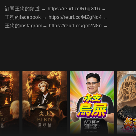
訂閱王狗的頻道 → https://reurl.cc/R6gX16​​ ←
王狗的facebook → https://reurl.cc/MZgNd4 ←
王狗的instagram→ https://reurl.cc/qm2N8n​ ←