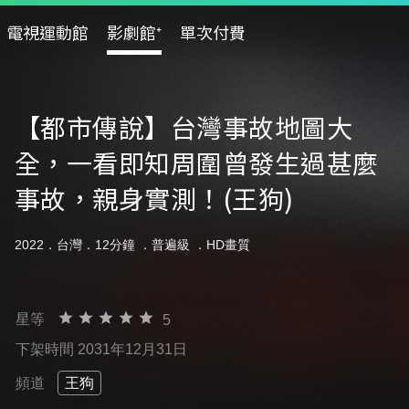
電視運動館
影劇館⁺
單次付費
【都市傳說】台灣事故地圖大
全，一看即知周圍曾發生過甚麼
事故，親身實測！(王狗)
2022．台灣．12分鐘 ．
普遍級
．HD畫質
星等
5
下架時間 2031年12月31日
頻道
王狗