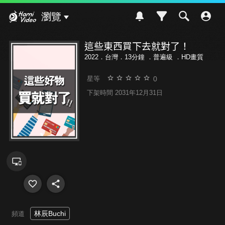
Hami Video
瀏覽
這些東西買下去就對了！
2022．台灣．13分鐘 ．
普遍級
．HD畫質
0
星等
下架時間 2031年12月31日
林辰Buchi
頻道