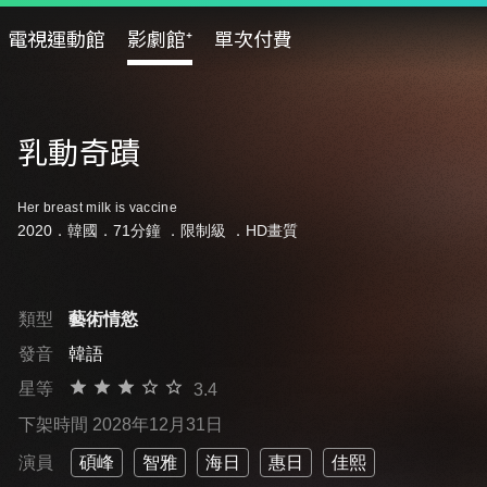
電視運動館
影劇館⁺
單次付費
乳動奇蹟
Her breast milk is vaccine
2020．韓國．71分鐘 ．
限制級
．HD畫質
類型
藝術情慾
發音
韓語
星等
3.4
下架時間 2028年12月31日
演員
碩峰
智雅
海日
惠日
佳熙