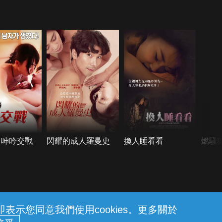
：呻吟交戰
閃耀的成人羅曼史
換人睡看看
燃騷
示您同意我們使用cookies。更多關於