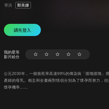
導演
鄭美娜
請先登入
我的星等
影片給分
公元2030年，一個致死率高達99%的傳染病「摸嚕摸嚕
產婦的母乳。相圭和全書兩對情侶分別為了懷孕而努力，但
懷孕機率……