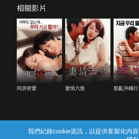
相關影片
同房密愛
妻情六慾
慾亂沖繩行
{{notifyMsg}}
我們紀錄cookie資訊，以提供客製化