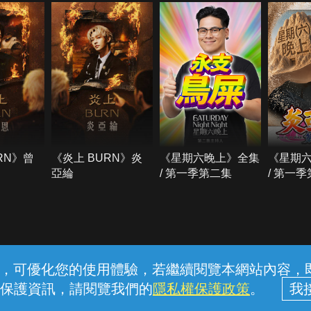
RN》曾
《炎上 BURN》炎
《星期六晚上》全集
《星期
亞綸
/ 第一季第二集
/ 第一
常見問題
線上客服
服務條款
隱私權保護
內容，可優化您的使用體驗，若繼續閱覽本網站內容，即表
保護資訊，請閱覽我們的
隱私權保護政策
。
中華電信股份有限公司個人家庭分公司 (統一編號：96979949) © 2026