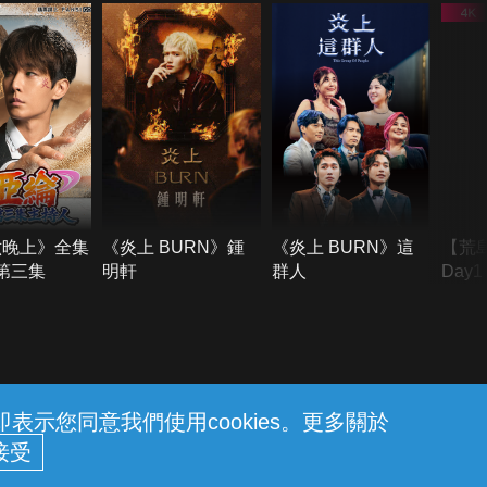
六晚上》全集
《炎上 BURN》鍾
《炎上 BURN》這
【荒
季第三集
明軒
群人
Day
難所
不了
示您同意我們使用cookies。更多關於