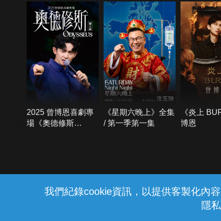
2025 曾博恩喜劇專
《星期六晚上》全集
《炎上 BU
場《奧德修斯
/ 第一季第一集
博恩
Odysseus》
{{notifyMsg}}
我們紀錄cookie資訊，以提供客製化
隱私