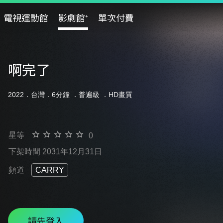
電視運動館
影劇館⁺
單次付費
啊完了
2022．台灣．6分鐘 ．
普遍級
．HD畫質
星等
0
下架時間 2031年12月31日
頻道
CARRY
請先登入