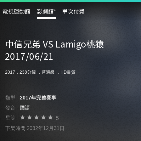
電視運動館
影劇館⁺
單次付費
中信兄弟 VS Lamigo桃猿
2017/06/21
2017．238分鐘 ．
普遍級
．HD畫質
類型
2017年完整賽事
發音
國語
星等
5
下架時間 2032年12月31日