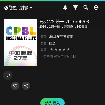
Hami Video
瀏覽
兄弟 VS 統一 2016/06/03
2016．185分鐘 ．
普遍級
．HD畫質
2016年完整賽事
類型
國語
發音
5
星等
下架時間 2032年12月31日
請先登入