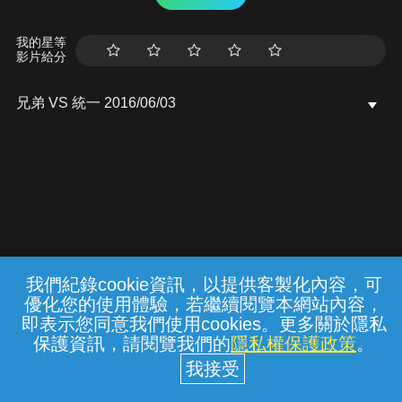
我的星等
影片給分
兄弟 VS 統一 2016/06/03
我們紀錄cookie資訊，以提供客製化內容，可
{{notifyMsg}}
優化您的使用體驗，若繼續閱覽本網站內容，
常見問題
線上客服
服務條款
隱私權保護
即表示您同意我們使用cookies。更多關於隱私
保護資訊，請閱覽我們的
隱私權保護政策
。
中華電信股份有限公司個人家庭分公司
(統一編號：96979949) © 2026