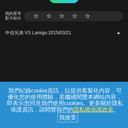
我的星等
影片給分
中信兄弟 VS Lamigo 2015/03/21
我們紀錄cookie資訊，以提供客製化內容，可
{{notifyMsg}}
優化您的使用體驗，若繼續閱覽本網站內容，
常見問題
線上客服
服務條款
隱私權保護
即表示您同意我們使用cookies。更多關於隱私
保護資訊，請閱覽我們的
隱私權保護政策
。
中華電信股份有限公司個人家庭分公司
(統一編號：96979949) © 2026