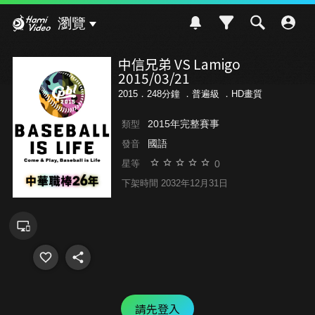
Hami Video
瀏覽
中信兄弟 VS Lamigo
2015/03/21
2015．248分鐘 ．
普遍級
．HD畫質
2015年完整賽事
類型
國語
發音
0
星等
下架時間 2032年12月31日
請先登入