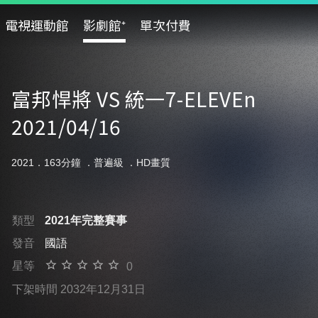
電視運動館
影劇館⁺
單次付費
富邦悍將 VS 統一7-ELEVEn
2021/04/16
2021．163分鐘 ．
普遍級
．HD畫質
類型
2021年完整賽事
發音
國語
星等
0
下架時間 2032年12月31日