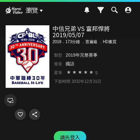
Hami Video
瀏覽
中信兄弟 VS 富邦悍將
2019/05/07
2019．173分鐘 ．
普遍級
．HD畫質
2019年完整賽事
類型
國語
發音
5
星等
下架時間 2032年12月31日
請先登入