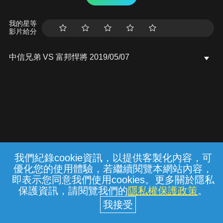
我的星等
影片給分
中信兄弟 VS 富邦悍將 2019/05/07
我們紀錄cookie資訊，以提供客製化內容，可
{{notifyMsg}}
優化您的使用體驗，若繼續閱覽本網站內容，
常見問題
線上客服
服務條款
隱私權保護
即表示您同意我們使用cookies。更多關於隱私
保護資訊，請閱覽我們的
隱私權保護政策
。
中華電信股份有限公司個人家庭分公司
(統一編號：96979949) © 2026