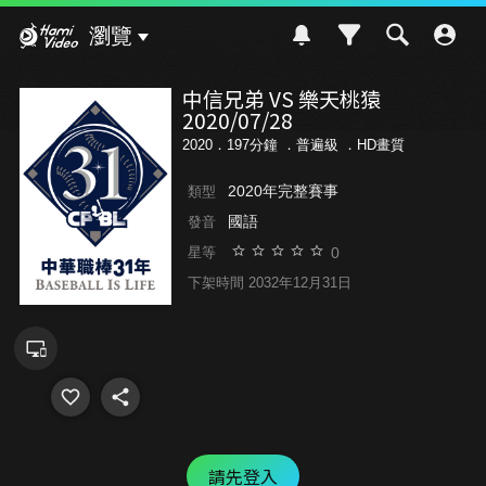
Hami Video
瀏覽
中信兄弟 VS 樂天桃猿
2020/07/28
2020．197分鐘 ．
普遍級
．HD畫質
2020年完整賽事
類型
國語
發音
0
星等
下架時間 2032年12月31日
請先登入