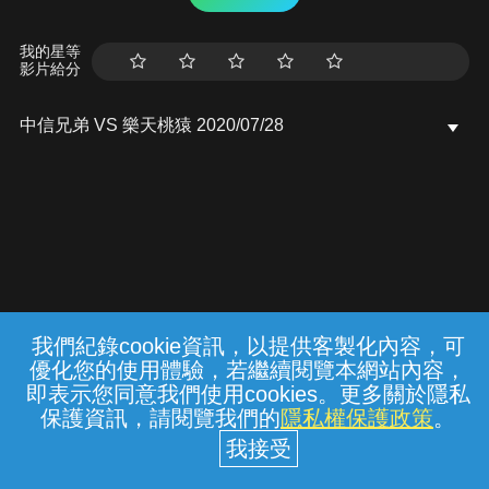
我的星等
影片給分
中信兄弟 VS 樂天桃猿 2020/07/28
我們紀錄cookie資訊，以提供客製化內容，可
{{notifyMsg}}
優化您的使用體驗，若繼續閱覽本網站內容，
常見問題
線上客服
服務條款
隱私權保護
即表示您同意我們使用cookies。更多關於隱私
保護資訊，請閱覽我們的
隱私權保護政策
。
中華電信股份有限公司個人家庭分公司
(統一編號：96979949) © 2026