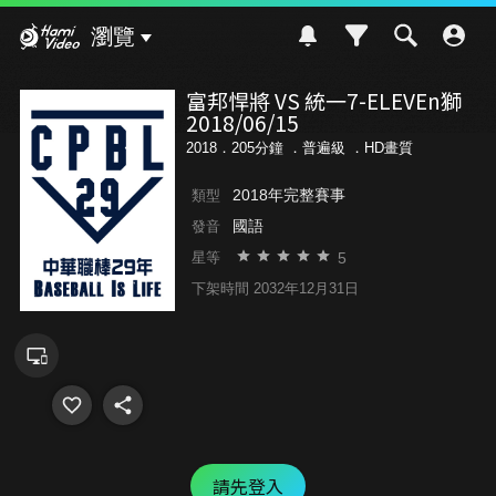
Hami Video
瀏覽
富邦悍將 VS 統一7-ELEVEn獅
2018/06/15
2018．205分鐘 ．
普遍級
．HD畫質
2018年完整賽事
類型
國語
發音
5
星等
下架時間 2032年12月31日
請先登入