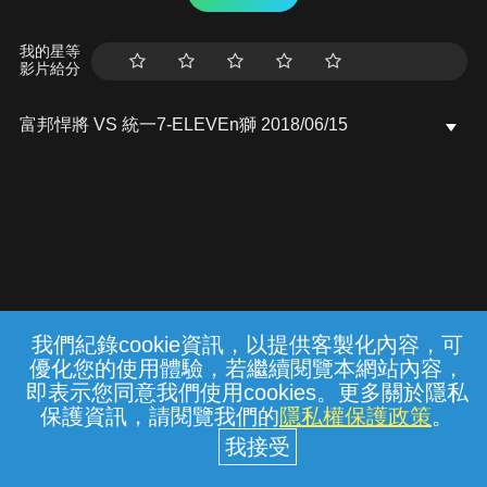
我的星等
影片給分
富邦悍將 VS 統一7-ELEVEn獅 2018/06/15
我們紀錄cookie資訊，以提供客製化內容，可
{{notifyMsg}}
優化您的使用體驗，若繼續閱覽本網站內容，
常見問題
線上客服
服務條款
隱私權保護
即表示您同意我們使用cookies。更多關於隱私
保護資訊，請閱覽我們的
隱私權保護政策
。
中華電信股份有限公司個人家庭分公司
(統一編號：96979949) © 2026