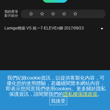
我的星等
影片給分
Lamigo桃猿 VS 統一7-ELEVEn獅 2017/09/23
我們紀錄cookie資訊，以提供客製化內容，可
{{notifyMsg}}
優化您的使用體驗，若繼續閱覽本網站內容，
常見問題
線上客服
服務條款
隱私權保護
即表示您同意我們使用cookies。更多關於隱私
保護資訊，請閱覽我們的
隱私權保護政策
。
中華電信股份有限公司個人家庭分公司
(統一編號：96979949) © 2026