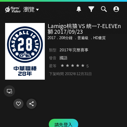
Hami Video
瀏覽
Lamigo桃猿 VS 統一7-ELEVEn
獅 2017/09/23
2017．208分鐘 ．
普遍級
．HD畫質
2017年完整賽事
類型
國語
發音
5
星等
下架時間 2032年12月31日
請先登入