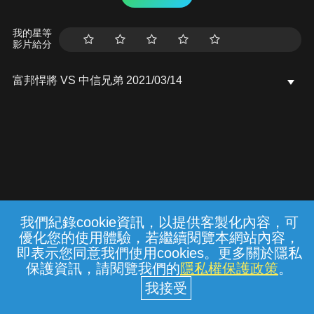
我的星等
影片給分
富邦悍將 VS 中信兄弟 2021/03/14
我們紀錄cookie資訊，以提供客製化內容，可
{{notifyMsg}}
優化您的使用體驗，若繼續閱覽本網站內容，
常見問題
線上客服
服務條款
隱私權保護
即表示您同意我們使用cookies。更多關於隱私
保護資訊，請閱覽我們的
隱私權保護政策
。
中華電信股份有限公司個人家庭分公司
(統一編號：96979949) © 2026