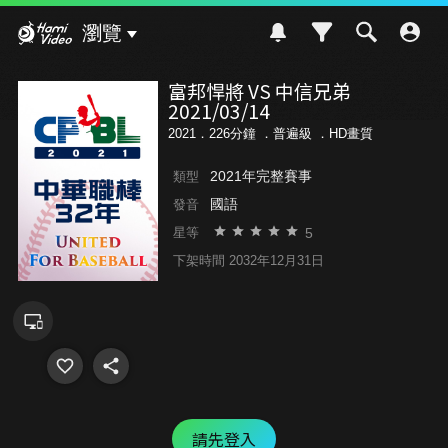
Hami Video
瀏覽
富邦悍將 VS 中信兄弟
2021/03/14
2021．226分鐘 ．
普遍級
．HD畫質
2021年完整賽事
類型
國語
發音
5
星等
下架時間 2032年12月31日
請先登入