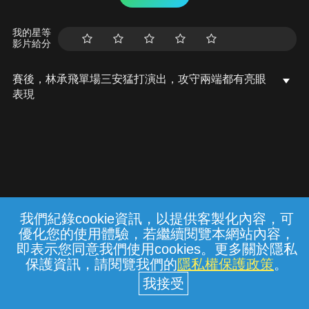
我的星等
影片給分
賽後，林承飛單場三安猛打演出，攻守兩端都有亮眼
表現
我們紀錄cookie資訊，以提供客製化內容，可
{{notifyMsg}}
優化您的使用體驗，若繼續閱覽本網站內容，
常見問題
線上客服
服務條款
隱私權保護
即表示您同意我們使用cookies。更多關於隱私
保護資訊，請閱覽我們的
隱私權保護政策
。
中華電信股份有限公司個人家庭分公司
(統一編號：96979949) © 2026