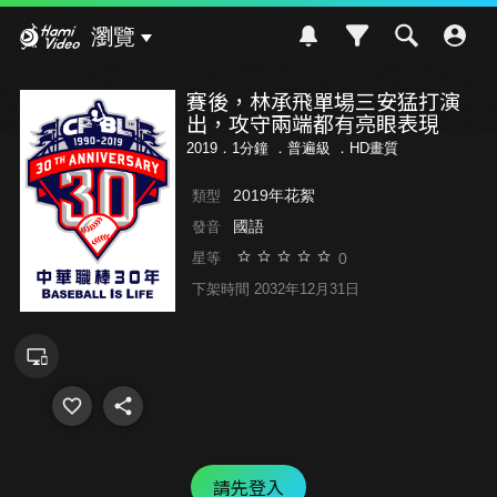
Hami Video
瀏覽
賽後，林承飛單場三安猛打演
出，攻守兩端都有亮眼表現
2019．1分鐘 ．
普遍級
．HD畫質
2019年花絮
類型
國語
發音
0
星等
下架時間 2032年12月31日
請先登入