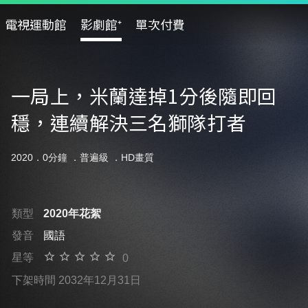
電視運動館
影劇館⁺
單次付費
一局上，米蘭達掉1分後隨即回
穩，連續解決三名獅隊打者
2020．0分鐘 ．
普遍級
．HD畫質
類型
2020年花絮
發音
國語
星等
0
下架時間 2032年12月31日