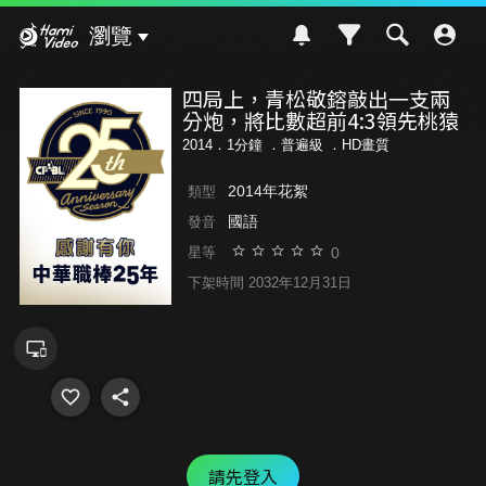
Hami Video
瀏覽
四局上，青松敬鎔敲出一支兩
分炮，將比數超前4:3領先桃猿
2014．1分鐘 ．
普遍級
．HD畫質
2014年花絮
類型
國語
發音
0
星等
下架時間 2032年12月31日
請先登入