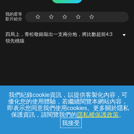
我的星等
影片給分
四局上，青松敬鎔敲出一支兩分炮，將比數超前4:3
領先桃猿
我們紀錄cookie資訊，以提供客製化內容，可
{{notifyMsg}}
優化您的使用體驗，若繼續閱覽本網站內容，
常見問題
線上客服
服務條款
隱私權保護
即表示您同意我們使用cookies。更多關於隱私
保護資訊，請閱覽我們的
隱私權保護政策
。
中華電信股份有限公司個人家庭分公司
(統一編號：96979949) © 2026