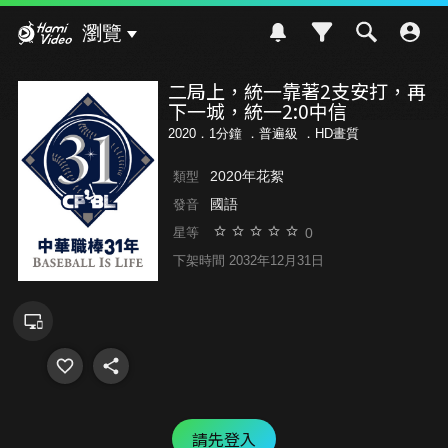
Hami Video
瀏覽
二局上，統一靠著2支安打，再
下一城，統一2:0中信
2020．1分鐘 ．
普遍級
．HD畫質
2020年花絮
類型
國語
發音
0
星等
下架時間 2032年12月31日
請先登入