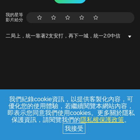
我的星等
影片給分
二局上，統一靠著2支安打，再下一城，統一2:0中信
我們紀錄cookie資訊，以提供客製化內容，可
{{notifyMsg}}
優化您的使用體驗，若繼續閱覽本網站內容，
常見問題
線上客服
服務條款
隱私權保護
即表示您同意我們使用cookies。更多關於隱私
保護資訊，請閱覽我們的
隱私權保護政策
。
中華電信股份有限公司個人家庭分公司
(統一編號：96979949) © 2026