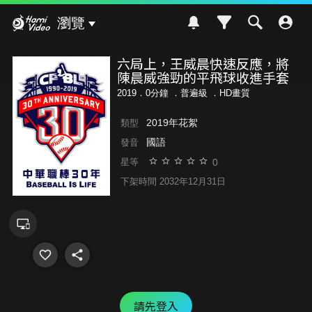
Hami Video
瀏覽
六局上，王威晨快速反應，將
陳晨威強勁的平飛球收進手套
2019．0分鐘 ．
普遍級
．HD畫質
2019年花絮
類型
國語
發音
0
星等
下架時間 2032年12月31日
請先登入