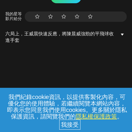
我的星等
影片給分
六局上，王威晨快速反應，將陳晨威強勁的平飛球收
進手套
我們紀錄cookie資訊，以提供客製化內容，可
{{notifyMsg}}
優化您的使用體驗，若繼續閱覽本網站內容，
常見問題
線上客服
服務條款
隱私權保護
即表示您同意我們使用cookies。更多關於隱私
保護資訊，請閱覽我們的
隱私權保護政策
。
中華電信股份有限公司個人家庭分公司
(統一編號：96979949) © 2026