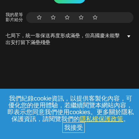
我的星等
影片給分
七局下，統一靠保送再度形成滿壘，但高國慶未能擊
出安打留下滿壘殘壘
我們紀錄cookie資訊，以提供客製化內容，可
{{notifyMsg}}
優化您的使用體驗，若繼續閱覽本網站內容，
常見問題
線上客服
服務條款
隱私權保護
即表示您同意我們使用cookies。更多關於隱私
保護資訊，請閱覽我們的
隱私權保護政策
。
中華電信股份有限公司個人家庭分公司
(統一編號：96979949) © 2026