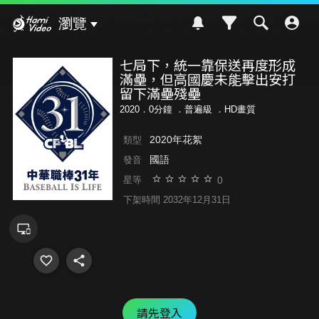
Hami Video
瀏覽
七局下，統一靠保送再度形成
滿壘，但高國慶未能擊出安打
留下滿壘殘壘
2020．0分鐘 ．
普遍級
．HD畫質
2020年花絮
類型
國語
發音
0
星等
下架時間 2032年12月31日
請先登入