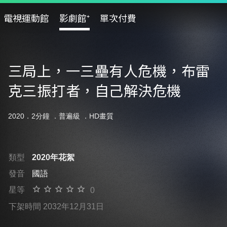
電視運動館
影劇館⁺
單次付費
三局上，一三壘有人危機，布雷
克三振打者，自己解決危機
2020．2分鐘 ．
普遍級
．HD畫質
類型
2020年花絮
發音
國語
星等
0
下架時間 2032年12月31日