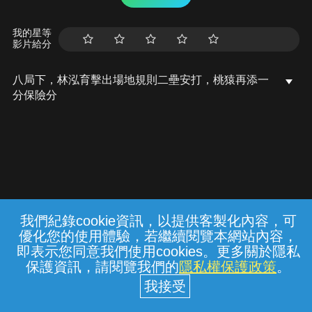
我的星等
影片給分
八局下，林泓育擊出場地規則二壘安打，桃猿再添一
分保險分
我們紀錄cookie資訊，以提供客製化內容，可
{{notifyMsg}}
優化您的使用體驗，若繼續閱覽本網站內容，
常見問題
線上客服
服務條款
隱私權保護
即表示您同意我們使用cookies。更多關於隱私
保護資訊，請閱覽我們的
隱私權保護政策
。
中華電信股份有限公司個人家庭分公司
(統一編號：96979949) © 2026