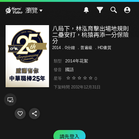
Hami Video
瀏覽
八局下，林泓育擊出場地規則
二壘安打，桃猿再添一分保險
分
2014．0分鐘 ．
普遍級
．HD畫質
2014年花絮
類型
國語
發音
0
星等
下架時間 2032年12月31日
請先登入